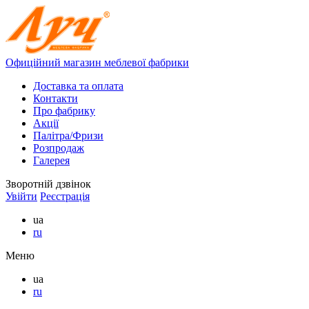
Офиційний магазин меблевої фабрики
Доставка та оплата
Контакти
Про фабрику
Акції
Палітра/Фризи
Розпродаж
Галерея
Зворотній дзвінок
Увійти
Реєстрація
ua
ru
Меню
ua
ru