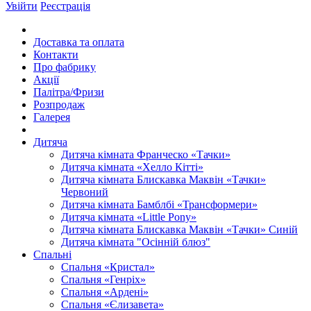
Увійти
Реєстрація
Доставка та оплата
Контакти
Про фабрику
Акції
Палітра/Фризи
Розпродаж
Галерея
Дитяча
Дитяча кімната Франческо «Тачки»
Дитяча кімната «Хелло Кітті»
Дитяча кімната Блискавка Маквін «Тачки»
Червоний
Дитяча кімната Бамблбі «Трансформери»
Дитяча кімната «Little Pony»
Дитяча кімната Блискавка Маквін «Тачки» Синій
Дитяча кімната "Осінній блюз"
Спальні
Спальня «Кристал»
Спальня «Генріх»
Спальня «Ардені»
Спальня «Єлизавета»