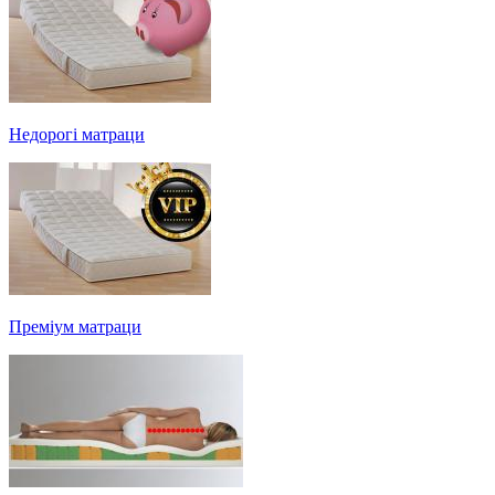
Недорогі матраци
Преміум матраци