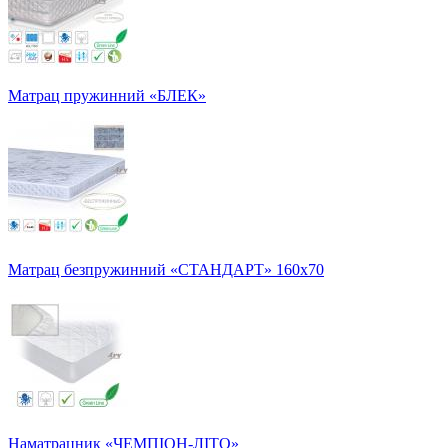
Матрац пружинний «БЛЕК»
Матрац безпружинний «СТАНДАРТ» 160х70
Наматрацник «ЧЕМПІОН-ЛІТО»