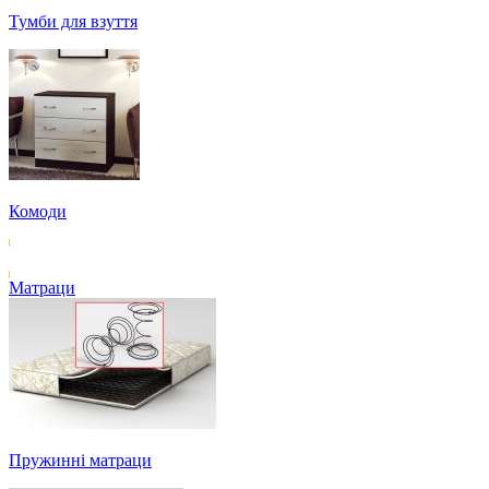
Тумби для взуття
Комоди
Матраци
Пружинні матраци