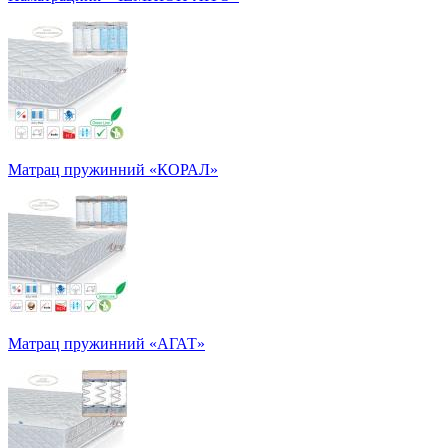
Матрац пружинний «КОРАЛ»
Матрац пружинний «АГАТ»