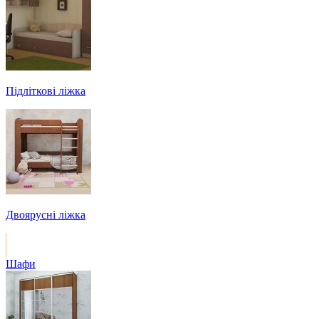
Підліткові ліжка
Двоярусні ліжка
Шафи