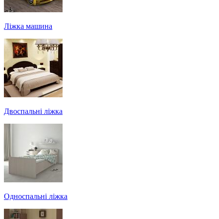
Ліжка машина
Двоспальні ліжка
Односпальні ліжка