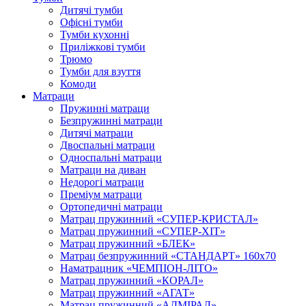
Дитячі тумби
Офісні тумби
Тумби кухонні
Приліжкові тумби
Трюмо
Тумби для взуття
Комоди
Матраци
Пружинні матраци
Безпружинні матраци
Дитячі матраци
Двоспальні матраци
Односпальні матраци
Матраци на диван
Недорогі матраци
Преміум матраци
Ортопедичні матраци
Матрац пружинний «СУПЕР-КРИСТАЛ»
Матрац пружинний «СУПЕР-ХІТ»
Матрац пружинний «БЛЕК»
Матрац безпружинний «СТАНДАРТ» 160х70
Наматрацник «ЧЕМПІОН-ЛІТО»
Матрац пружинний «КОРАЛ»
Матрац пружинний «АГАТ»
Матрац пружинний «АДМІРАЛ»