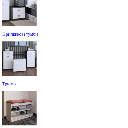
Приліжкові тумби
Трюмо