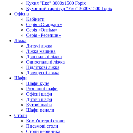
Кухня "Еко" 3000х1500 Горіх
Кухонний гарнітур "Еко" 3600х1500 Горіх
Офісна
Кабінети
Серія «Стандарт»
Серія «Оптіма»
Серія «Ресепшн»
Ліжка
Дитячі ліжка
Ліжка машина
Двоспальні ліжка
Односпальні ліжка
Підліткові ліжка
Двоярусні ліжка
Шафи
Шафи купе
Розпашні шафи
Офісні шафи
Дитячі шафи
Кутові шафи
Шафи пенали
Столи
Комп'ютерні столи
Письмові столи
Столи керівника