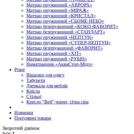
Матрац пружинний «АВРОРА»
Матрац пружинний «МІРАЖ»
Матрац пружинний «КРИСТАЛ»
Матрац пружинний «СЬОМЕ НЕБО»
Матрац безпружинний «КОКО-ФАВОРИТ»
Матрац безпружинний «СТАНДАРТ»
Матрац пружинний «НЕПТУН»
Матрац пружинний «СУПЕР-НЕПТУН»
Матрац безпружинний «ФАВОРИТ»
Матрац пружинний «ХІТ»
Матрац пружинний «РУБІН»
Наматрацник «АкваСтоп-Мідл»
Різне
Вішалки для одягу
Табурети
Дзеркала для меблів
Крісла
Стільці
Кресло "Веб" чорне, сітка сіра
Новинки
Популярні товари
Зворотній дзвінок
Ім'я:
*