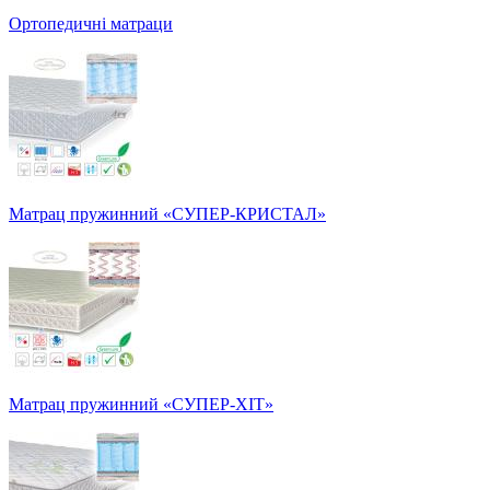
Ортопедичні матраци
Матрац пружинний «СУПЕР-КРИСТАЛ»
Матрац пружинний «СУПЕР-ХІТ»