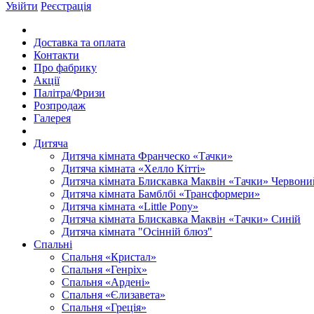
Увійти
Реєстрація
Доставка та оплата
Контакти
Про фабрику
Акції
Палітра/Фризи
Розпродаж
Галерея
Дитяча
Дитяча кімната Франческо «Тачки»
Дитяча кімната «Хелло Кітті»
Дитяча кімната Блискавка Маквін «Тачки» Червони
Дитяча кімната Бамблбі «Трансформери»
Дитяча кімната «Little Pony»
Дитяча кімната Блискавка Маквін «Тачки» Синій
Дитяча кімната "Осінній блюз"
Спальні
Спальня «Кристал»
Спальня «Генріх»
Спальня «Ардені»
Спальня «Єлизавета»
Спальня «Греція»