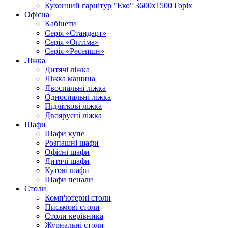
Кухонний гарнітур "Еко" 3600х1500 Горіх
Офісна
Кабінети
Серія «Стандарт»
Серія «Оптіма»
Серія «Ресепшн»
Ліжка
Дитячі ліжка
Ліжка машина
Двоспальні ліжка
Односпальні ліжка
Підліткові ліжка
Двоярусні ліжка
Шафи
Шафи купе
Розпашні шафи
Офісні шафи
Дитячі шафи
Кутові шафи
Шафи пенали
Столи
Комп'ютерні столи
Письмові столи
Столи керівника
Журнальні столи