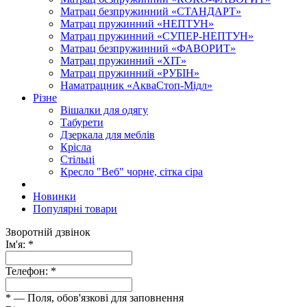
Матрац безпружинний «СТАНДАРТ»
Матрац пружинний «НЕПТУН»
Матрац пружинний «СУПЕР-НЕПТУН»
Матрац безпружинний «ФАВОРИТ»
Матрац пружинний «ХІТ»
Матрац пружинний «РУБІН»
Наматрацник «АкваСтоп-Мідл»
Різне
Вішалки для одягу
Табурети
Дзеркала для меблів
Крісла
Стільці
Кресло "Веб" чорне, сітка сіра
Новинки
Популярні товари
Зворотній дзвінок
Ім'я:
*
Телефон:
*
*
— Поля, обов'язкові для заповнення