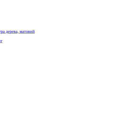
ура дерева, матовий
ат