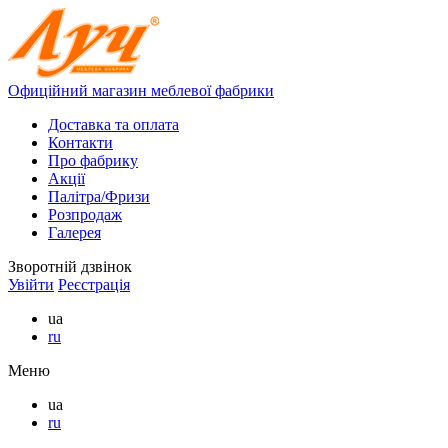
Офиційний магазин меблевої фабрики
Доставка та оплата
Контакти
Про фабрику
Акції
Палітра/Фризи
Розпродаж
Галерея
Зворотній дзвінок
Увійти
Реєстрація
ua
ru
Меню
ua
ru