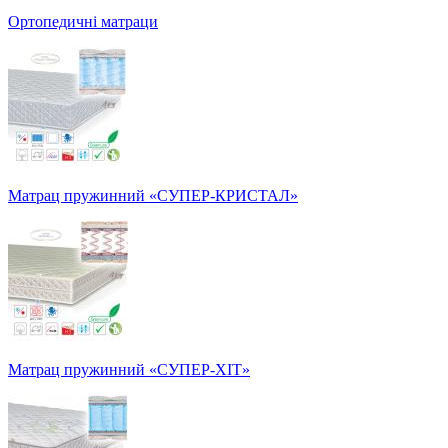
Ортопедичні матраци
Матрац пружинний «СУПЕР-КРИСТАЛ»
Матрац пружинний «СУПЕР-ХІТ»