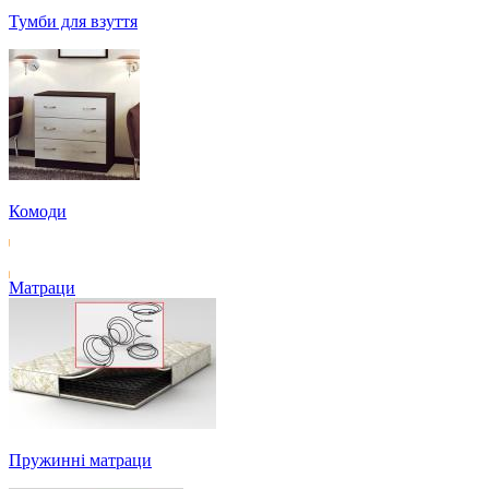
Тумби для взуття
Комоди
Матраци
Пружинні матраци