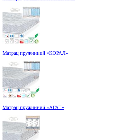
Матрац пружинний «КОРАЛ»
Матрац пружинний «АГАТ»