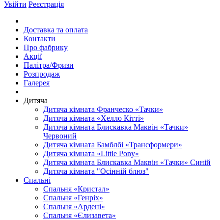
Увійти
Реєстрація
Доставка та оплата
Контакти
Про фабрику
Акції
Палітра/Фризи
Розпродаж
Галерея
Дитяча
Дитяча кімната Франческо «Тачки»
Дитяча кімната «Хелло Кітті»
Дитяча кімната Блискавка Маквін «Тачки»
Червоний
Дитяча кімната Бамблбі «Трансформери»
Дитяча кімната «Little Pony»
Дитяча кімната Блискавка Маквін «Тачки» Синій
Дитяча кімната "Осінній блюз"
Спальні
Спальня «Кристал»
Спальня «Генріх»
Спальня «Ардені»
Спальня «Єлизавета»