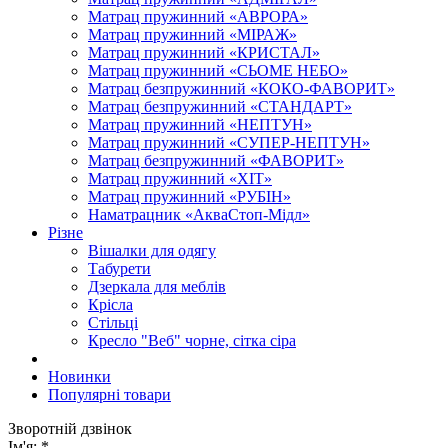
Матрац пружинний «АВРОРА»
Матрац пружинний «МІРАЖ»
Матрац пружинний «КРИСТАЛ»
Матрац пружинний «СЬОМЕ НЕБО»
Матрац безпружинний «КОКО-ФАВОРИТ»
Матрац безпружинний «СТАНДАРТ»
Матрац пружинний «НЕПТУН»
Матрац пружинний «СУПЕР-НЕПТУН»
Матрац безпружинний «ФАВОРИТ»
Матрац пружинний «ХІТ»
Матрац пружинний «РУБІН»
Наматрацник «АкваСтоп-Мідл»
Різне
Вішалки для одягу
Табурети
Дзеркала для меблів
Крісла
Стільці
Кресло "Веб" чорне, сітка сіра
Новинки
Популярні товари
Зворотній дзвінок
Ім'я:
*