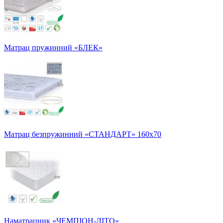
Матрац пружинний «БЛЕК»
Матрац безпружинний «СТАНДАРТ» 160х70
Наматрацник «ЧЕМПІОН-ЛІТО»