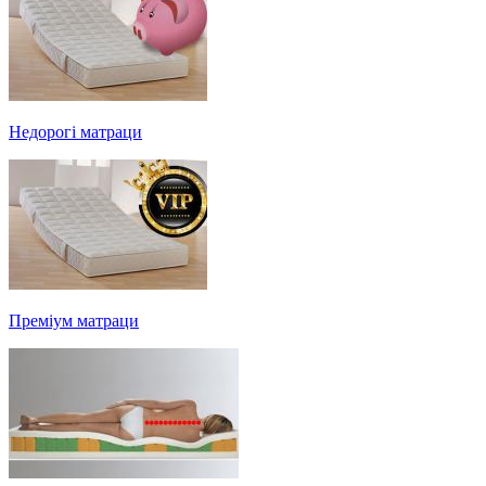
Недорогі матраци
Преміум матраци