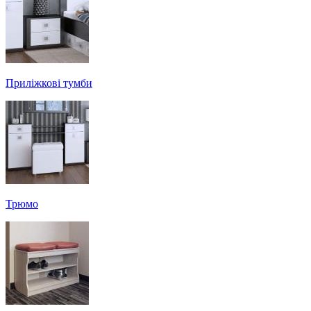
Приліжкові тумби
Трюмо