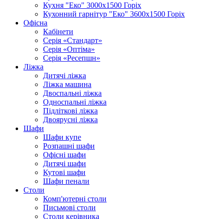
Кухня "Еко" 3000х1500 Горіх
Кухонний гарнітур "Еко" 3600х1500 Горіх
Офісна
Кабінети
Серія «Стандарт»
Серія «Оптіма»
Серія «Ресепшн»
Ліжка
Дитячі ліжка
Ліжка машина
Двоспальні ліжка
Односпальні ліжка
Підліткові ліжка
Двоярусні ліжка
Шафи
Шафи купе
Розпашні шафи
Офісні шафи
Дитячі шафи
Кутові шафи
Шафи пенали
Столи
Комп'ютерні столи
Письмові столи
Столи керівника