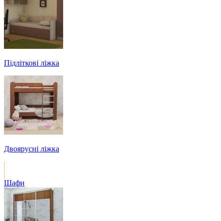
Підліткові ліжка
Двоярусні ліжка
Шафи