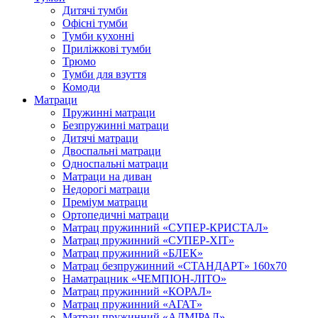
Дитячі тумби
Офісні тумби
Тумби кухонні
Приліжкові тумби
Трюмо
Тумби для взуття
Комоди
Матраци
Пружинні матраци
Безпружинні матраци
Дитячі матраци
Двоспальні матраци
Односпальні матраци
Матраци на диван
Недорогі матраци
Преміум матраци
Ортопедичні матраци
Матрац пружинний «СУПЕР-КРИСТАЛ»
Матрац пружинний «СУПЕР-ХІТ»
Матрац пружинний «БЛЕК»
Матрац безпружинний «СТАНДАРТ» 160х70
Наматрацник «ЧЕМПІОН-ЛІТО»
Матрац пружинний «КОРАЛ»
Матрац пружинний «АГАТ»
Матрац пружинний «АДМІРАЛ»