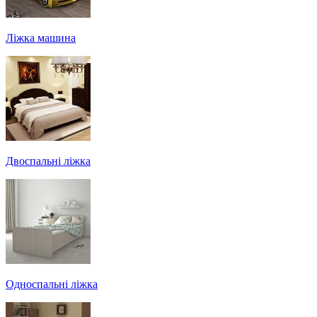
Ліжка машина
Двоспальні ліжка
Односпальні ліжка