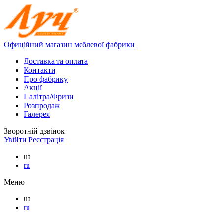
Офиційний магазин меблевої фабрики
Доставка та оплата
Контакти
Про фабрику
Акції
Палітра/Фризи
Розпродаж
Галерея
Зворотній дзвінок
Увійти
Реєстрація
ua
ru
Меню
ua
ru