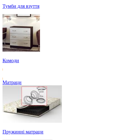
Тумби для взуття
Комоди
Матраци
Пружинні матраци