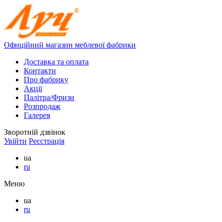
Офиційний магазин меблевої фабрики
Доставка та оплата
Контакти
Про фабрику
Акції
Палітра/Фризи
Розпродаж
Галерея
Зворотній дзвінок
Увійти
Реєстрація
ua
ru
Меню
ua
ru