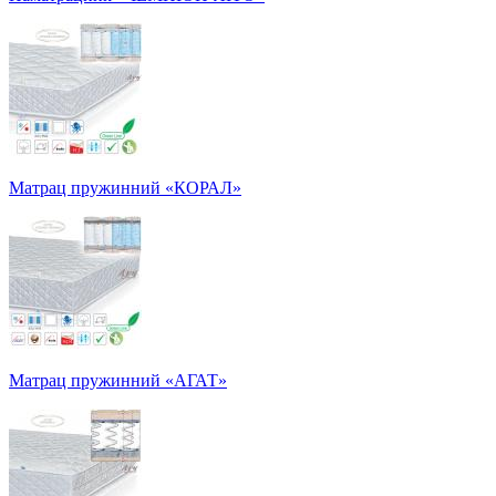
Матрац пружинний «КОРАЛ»
Матрац пружинний «АГАТ»