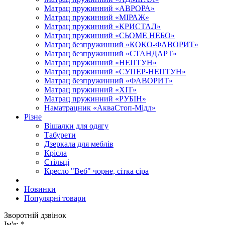
Матрац пружинний «АВРОРА»
Матрац пружинний «МІРАЖ»
Матрац пружинний «КРИСТАЛ»
Матрац пружинний «СЬОМЕ НЕБО»
Матрац безпружинний «КОКО-ФАВОРИТ»
Матрац безпружинний «СТАНДАРТ»
Матрац пружинний «НЕПТУН»
Матрац пружинний «СУПЕР-НЕПТУН»
Матрац безпружинний «ФАВОРИТ»
Матрац пружинний «ХІТ»
Матрац пружинний «РУБІН»
Наматрацник «АкваСтоп-Мідл»
Різне
Вішалки для одягу
Табурети
Дзеркала для меблів
Крісла
Стільці
Кресло "Веб" чорне, сітка сіра
Новинки
Популярні товари
Зворотній дзвінок
Ім'я:
*