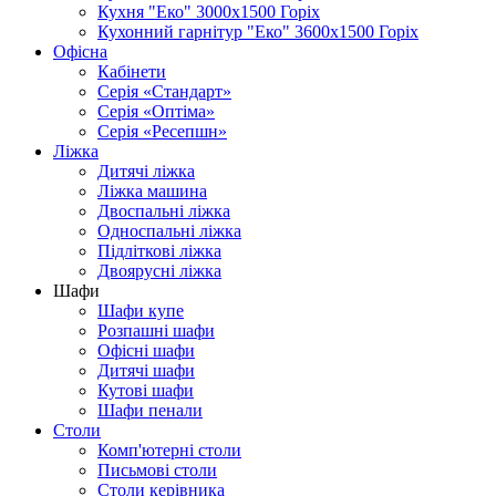
Кухня "Еко" 3000х1500 Горіх
Кухонний гарнітур "Еко" 3600х1500 Горіх
Офісна
Кабінети
Серія «Стандарт»
Серія «Оптіма»
Серія «Ресепшн»
Ліжка
Дитячі ліжка
Ліжка машина
Двоспальні ліжка
Односпальні ліжка
Підліткові ліжка
Двоярусні ліжка
Шафи
Шафи купе
Розпашні шафи
Офісні шафи
Дитячі шафи
Кутові шафи
Шафи пенали
Столи
Комп'ютерні столи
Письмові столи
Столи керівника