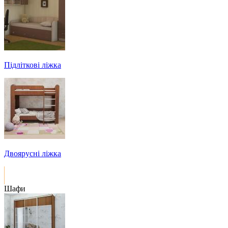
Підліткові ліжка
Двоярусні ліжка
Шафи