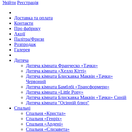
Увійти
Реєстрація
Доставка та оплата
Контакти
Про фабрику
Акції
Палітра/Фризи
Розпродаж
Галерея
Дитяча
Дитяча кімната Франческо «Тачки»
Дитяча кімната «Хелло Кітті»
Дитяча кімната Блискавка Маквін «Тачки»
Червоний
Дитяча кімната Бамблбі «Трансформери»
Дитяча кімната «Little Pony»
Дитяча кімната Блискавка Маквін «Тачки» Синій
Дитяча кімната "Осінній блюз"
Спальні
Спальня «Кристал»
Спальня «Генріх»
Спальня «Ардені»
Спальня «Єлизавета»