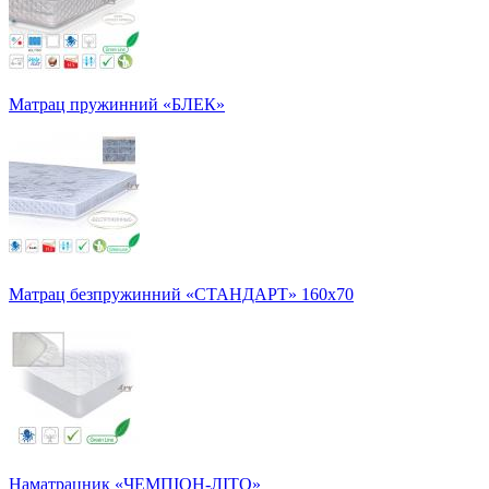
Матрац пружинний «БЛЕК»
Матрац безпружинний «СТАНДАРТ» 160х70
Наматрацник «ЧЕМПІОН-ЛІТО»