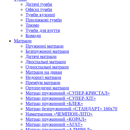
Дитячі тумби
Офісні тумби
Тумби кухонні
Приліжкові тумби
Трюмо
Тумби для взуття
Комоди
Матраци
Пружинні матраци
Безпружинні матраци
Дитячі матраци
Двоспальні матраци
Односпальні матраци
Матраци на диван
Недорогі матраци
Преміум матраци
Ортопедичні матраци
Матрац пружинний «СУПЕР-КРИСТАЛ»
Матрац пружинний «СУПЕР-ХІТ»
Матрац пружинний «БЛЕК»
Матрац безпружинний «СТАНДАРТ» 160х70
Наматрацник «ЧЕМПІОН-ЛІТО»
Матрац пружинний «КОРАЛ»
Матрац пружинний «АГАТ»
Матрац пружинний «АДМІРАЛ»