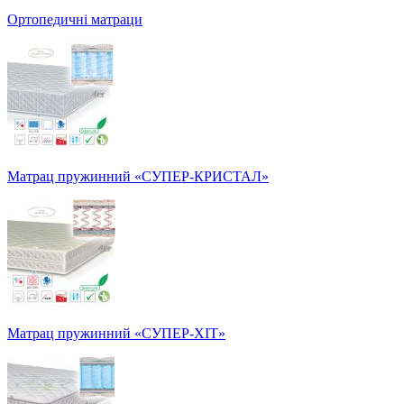
Ортопедичні матраци
Матрац пружинний «СУПЕР-КРИСТАЛ»
Матрац пружинний «СУПЕР-ХІТ»