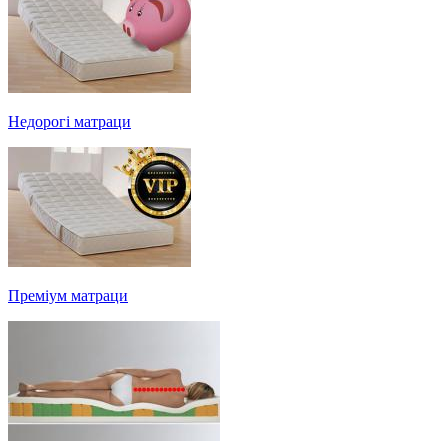
Недорогі матраци
Преміум матраци