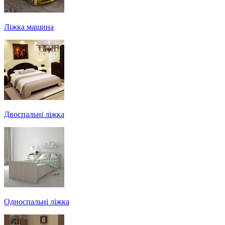
Ліжка машина
Двоспальні ліжка
Односпальні ліжка