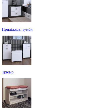
Приліжкові тумби
Трюмо