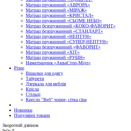
Матрац пружинний «АВРОРА»
Матрац пружинний «МІРАЖ»
Матрац пружинний «КРИСТАЛ»
Матрац пружинний «СЬОМЕ НЕБО»
Матрац безпружинний «КОКО-ФАВОРИТ»
Матрац безпружинний «СТАНДАРТ»
Матрац пружинний «НЕПТУН»
Матрац пружинний «СУПЕР-НЕПТУН»
Матрац безпружинний «ФАВОРИТ»
Матрац пружинний «ХІТ»
Матрац пружинний «РУБІН»
Наматрацник «АкваСтоп-Мідл»
Різне
Вішалки для одягу
Табурети
Дзеркала для меблів
Крісла
Стільці
Кресло "Веб" чорне, сітка сіра
Новинки
Популярні товари
Зворотній дзвінок
Ім'я:
*