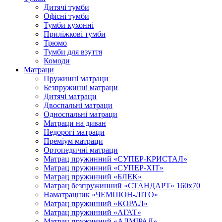
Дитячі тумби
Офісні тумби
Тумби кухонні
Приліжкові тумби
Трюмо
Тумби для взуття
Комоди
Матраци
Пружинні матраци
Безпружинні матраци
Дитячі матраци
Двоспальні матраци
Односпальні матраци
Матраци на диван
Недорогі матраци
Преміум матраци
Ортопедичні матраци
Матрац пружинний «СУПЕР-КРИСТАЛ»
Матрац пружинний «СУПЕР-ХІТ»
Матрац пружинний «БЛЕК»
Матрац безпружинний «СТАНДАРТ» 160х70
Наматрацник «ЧЕМПІОН-ЛІТО»
Матрац пружинний «КОРАЛ»
Матрац пружинний «АГАТ»
Матрац пружинний «АДМІРАЛ»