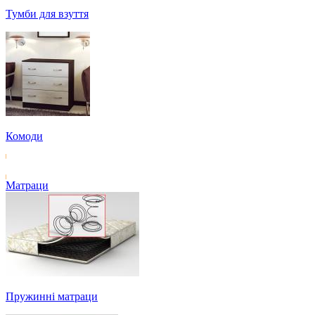
Тумби для взуття
Комоди
Матраци
Пружинні матраци