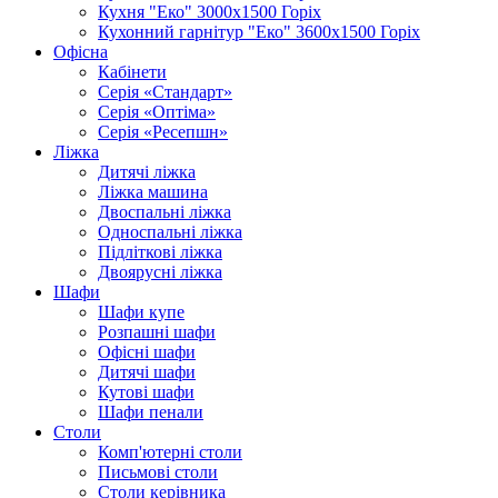
Кухня "Еко" 3000х1500 Горіх
Кухонний гарнітур "Еко" 3600х1500 Горіх
Офісна
Кабінети
Серія «Стандарт»
Серія «Оптіма»
Серія «Ресепшн»
Ліжка
Дитячі ліжка
Ліжка машина
Двоспальні ліжка
Односпальні ліжка
Підліткові ліжка
Двоярусні ліжка
Шафи
Шафи купе
Розпашні шафи
Офісні шафи
Дитячі шафи
Кутові шафи
Шафи пенали
Столи
Комп'ютерні столи
Письмові столи
Столи керівника