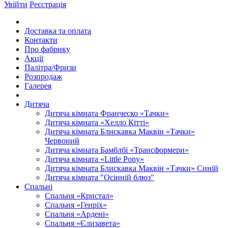
Увійти
Реєстрація
Доставка та оплата
Контакти
Про фабрику
Акції
Палітра/Фризи
Розпродаж
Галерея
Дитяча
Дитяча кімната Франческо «Тачки»
Дитяча кімната «Хелло Кітті»
Дитяча кімната Блискавка Маквін «Тачки»
Червоний
Дитяча кімната Бамблбі «Трансформери»
Дитяча кімната «Little Pony»
Дитяча кімната Блискавка Маквін «Тачки» Синій
Дитяча кімната "Осінній блюз"
Спальні
Спальня «Кристал»
Спальня «Генріх»
Спальня «Ардені»
Спальня «Єлизавета»