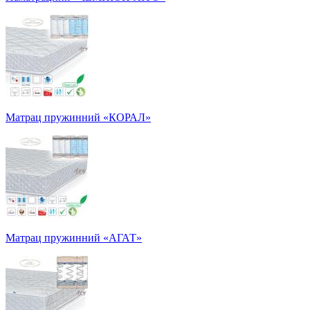
Матрац пружинний «КОРАЛ»
Матрац пружинний «АГАТ»