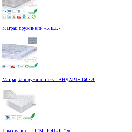
Матрац пружинний «БЛЕК»
Матрац безпружинний «СТАНДАРТ» 160х70
Наматрацник «ЧЕМПІОН-ЛІТО»