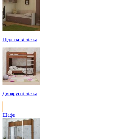
Підліткові ліжка
Двоярусні ліжка
Шафи