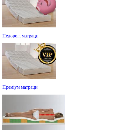
Недорогі матраци
Преміум матраци