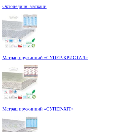
Ортопедичні матраци
Матрац пружинний «СУПЕР-КРИСТАЛ»
Матрац пружинний «СУПЕР-ХІТ»