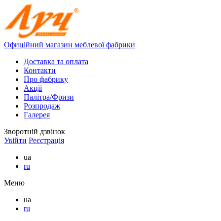
Офиційний магазин меблевої фабрики
Доставка та оплата
Контакти
Про фабрику
Акції
Палітра/Фризи
Розпродаж
Галерея
Зворотній дзвінок
Увійти
Реєстрація
ua
ru
Меню
ua
ru