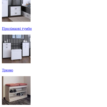
Приліжкові тумби
Трюмо