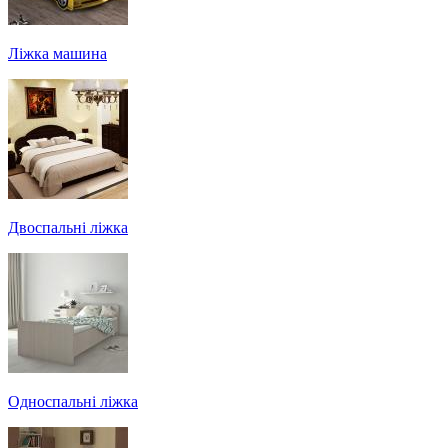
Ліжка машина
Двоспальні ліжка
Односпальні ліжка