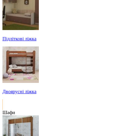
Підліткові ліжка
Двоярусні ліжка
Шафи