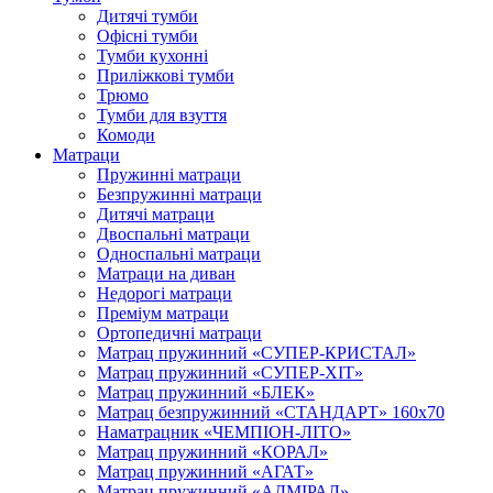
Дитячі тумби
Офісні тумби
Тумби кухонні
Приліжкові тумби
Трюмо
Тумби для взуття
Комоди
Матраци
Пружинні матраци
Безпружинні матраци
Дитячі матраци
Двоспальні матраци
Односпальні матраци
Матраци на диван
Недорогі матраци
Преміум матраци
Ортопедичні матраци
Матрац пружинний «СУПЕР-КРИСТАЛ»
Матрац пружинний «СУПЕР-ХІТ»
Матрац пружинний «БЛЕК»
Матрац безпружинний «СТАНДАРТ» 160х70
Наматрацник «ЧЕМПІОН-ЛІТО»
Матрац пружинний «КОРАЛ»
Матрац пружинний «АГАТ»
Матрац пружинний «АДМІРАЛ»