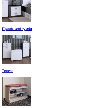
Приліжкові тумби
Трюмо