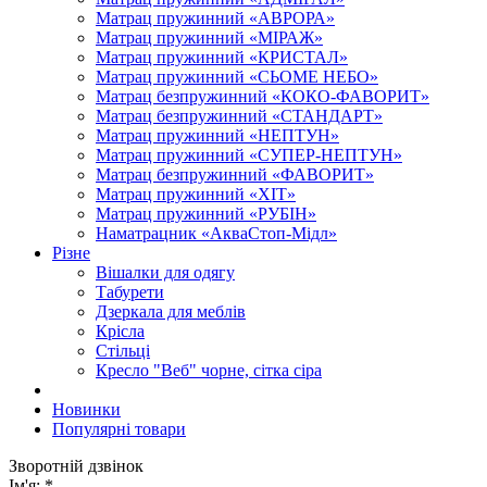
Матрац пружинний «АВРОРА»
Матрац пружинний «МІРАЖ»
Матрац пружинний «КРИСТАЛ»
Матрац пружинний «СЬОМЕ НЕБО»
Матрац безпружинний «КОКО-ФАВОРИТ»
Матрац безпружинний «СТАНДАРТ»
Матрац пружинний «НЕПТУН»
Матрац пружинний «СУПЕР-НЕПТУН»
Матрац безпружинний «ФАВОРИТ»
Матрац пружинний «ХІТ»
Матрац пружинний «РУБІН»
Наматрацник «АкваСтоп-Мідл»
Різне
Вішалки для одягу
Табурети
Дзеркала для меблів
Крісла
Стільці
Кресло "Веб" чорне, сітка сіра
Новинки
Популярні товари
Зворотній дзвінок
Ім'я:
*