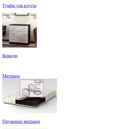
Тумби для взуття
Комоди
Матраци
Пружинні матраци