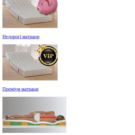
Недорогі матраци
Преміум матраци