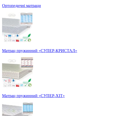
Ортопедичні матраци
Матрац пружинний «СУПЕР-КРИСТАЛ»
Матрац пружинний «СУПЕР-ХІТ»