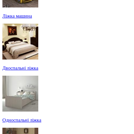
Ліжка машина
Двоспальні ліжка
Односпальні ліжка