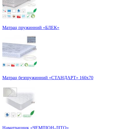
Матрац пружинний «БЛЕК»
Матрац безпружинний «СТАНДАРТ» 160х70
Наматрацник «ЧЕМПІОН-ЛІТО»