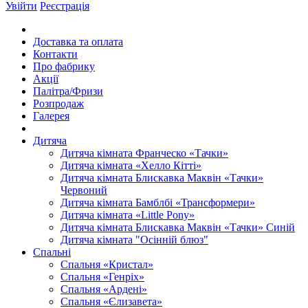
Увійти
Реєстрація
Доставка та оплата
Контакти
Про фабрику
Акції
Палітра/Фризи
Розпродаж
Галерея
Дитяча
Дитяча кімната Франческо «Тачки»
Дитяча кімната «Хелло Кітті»
Дитяча кімната Блискавка Маквін «Тачки»
Червоний
Дитяча кімната Бамблбі «Трансформери»
Дитяча кімната «Little Pony»
Дитяча кімната Блискавка Маквін «Тачки» Синій
Дитяча кімната "Осінній блюз"
Спальні
Спальня «Кристал»
Спальня «Генріх»
Спальня «Ардені»
Спальня «Єлизавета»