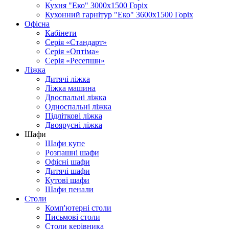
Кухня "Еко" 3000х1500 Горіх
Кухонний гарнітур "Еко" 3600х1500 Горіх
Офісна
Кабінети
Серія «Стандарт»
Серія «Оптіма»
Серія «Ресепшн»
Ліжка
Дитячі ліжка
Ліжка машина
Двоспальні ліжка
Односпальні ліжка
Підліткові ліжка
Двоярусні ліжка
Шафи
Шафи купе
Розпашні шафи
Офісні шафи
Дитячі шафи
Кутові шафи
Шафи пенали
Столи
Комп'ютерні столи
Письмові столи
Столи керівника