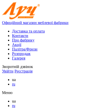
Офиційний магазин меблевої фабрики
Доставка та оплата
Контакти
Про фабрику
Акції
Палітра/Фризи
Розпродаж
Галерея
Зворотній дзвінок
Увійти
Реєстрація
ua
ru
Меню
ua
ru