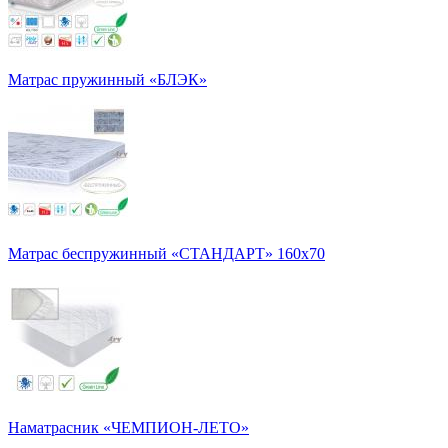
Матрас пружинный «БЛЭК»
Матрас беспружинный «СТАНДАРТ» 160х70
Наматрасник «ЧЕМПИОН-ЛЕТО»