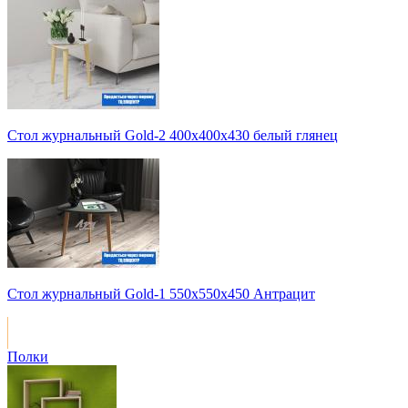
Стол журнальный Gold-2 400х400х430 белый глянец
Стол журнальный Gold-1 550х550х450 Антрацит
Полки