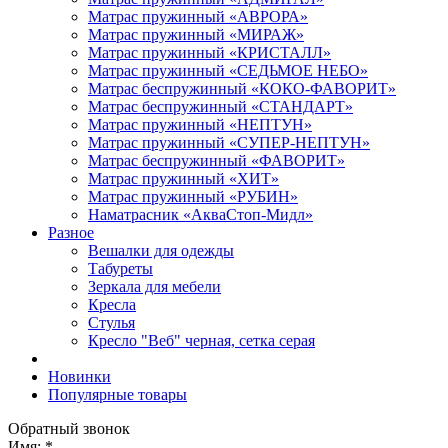
Матрас пружинный «АВРОРА»
Матрас пружинный «МИРАЖ»
Матрас пружинный «КРИСТАЛЛ»
Матрас пружинный «СЕДЬМОЕ НЕБО»
Матрас беспружинный «КОКО-ФАВОРИТ»
Матрас беспружинный «СТАНДАРТ»
Матрас пружинный «НЕПТУН»
Матрас пружинный «СУПЕР-НЕПТУН»
Матрас беспружинный «ФАВОРИТ»
Матрас пружинный «ХИТ»
Матрас пружинный «РУБИН»
Наматрасник «АкваСтоп-Мидл»
Разное
Вешалки для одежды
Табуреты
Зеркала для мебели
Кресла
Стулья
Кресло "Веб" черная, сетка серая
Новинки
Популярные товары
Обратный звонок
Имя:
*