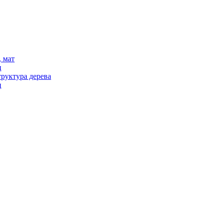
 мат
ц
руктура дерева
ц