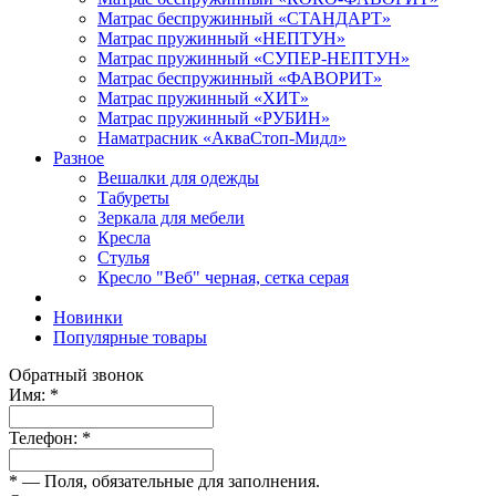
Матрас беспружинный «СТАНДАРТ»
Матрас пружинный «НЕПТУН»
Матрас пружинный «СУПЕР-НЕПТУН»
Матрас беспружинный «ФАВОРИТ»
Матрас пружинный «ХИТ»
Матрас пружинный «РУБИН»
Наматрасник «АкваСтоп-Мидл»
Разное
Вешалки для одежды
Табуреты
Зеркала для мебели
Кресла
Стулья
Кресло "Веб" черная, сетка серая
Новинки
Популярные товары
Обратный звонок
Имя:
*
Телефон:
*
*
— Поля, обязательные для заполнения.