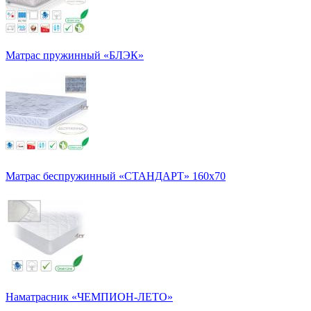
Матрас пружинный «БЛЭК»
Матрас беспружинный «СТАНДАРТ» 160х70
Наматрасник «ЧЕМПИОН-ЛЕТО»