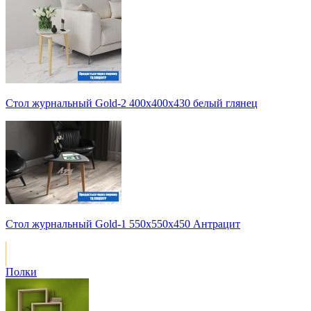
Стол журнальный Gold-2 400х400х430 белый глянец
Стол журнальный Gold-1 550х550х450 Антрацит
Полки