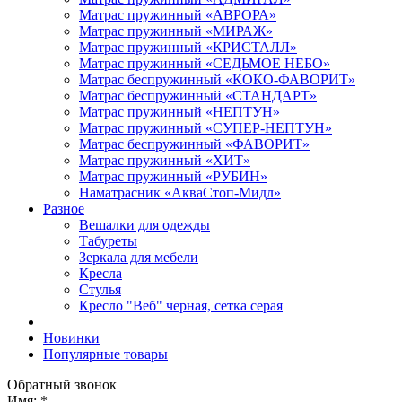
Матрас пружинный «АВРОРА»
Матрас пружинный «МИРАЖ»
Матрас пружинный «КРИСТАЛЛ»
Матрас пружинный «СЕДЬМОЕ НЕБО»
Матрас беспружинный «КОКО-ФАВОРИТ»
Матрас беспружинный «СТАНДАРТ»
Матрас пружинный «НЕПТУН»
Матрас пружинный «СУПЕР-НЕПТУН»
Матрас беспружинный «ФАВОРИТ»
Матрас пружинный «ХИТ»
Матрас пружинный «РУБИН»
Наматрасник «АкваСтоп-Мидл»
Разное
Вешалки для одежды
Табуреты
Зеркала для мебели
Кресла
Стулья
Кресло "Веб" черная, сетка серая
Новинки
Популярные товары
Обратный звонок
Имя:
*