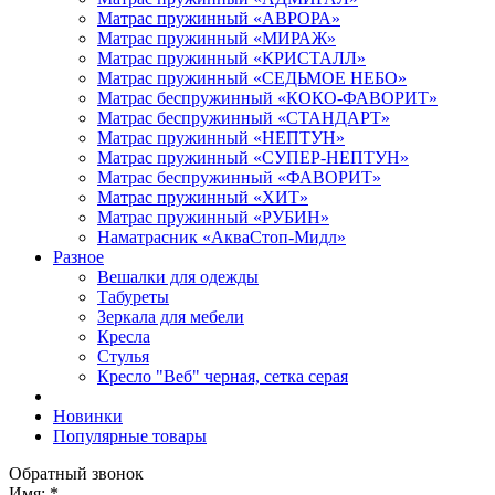
Матрас пружинный «АВРОРА»
Матрас пружинный «МИРАЖ»
Матрас пружинный «КРИСТАЛЛ»
Матрас пружинный «СЕДЬМОЕ НЕБО»
Матрас беспружинный «КОКО-ФАВОРИТ»
Матрас беспружинный «СТАНДАРТ»
Матрас пружинный «НЕПТУН»
Матрас пружинный «СУПЕР-НЕПТУН»
Матрас беспружинный «ФАВОРИТ»
Матрас пружинный «ХИТ»
Матрас пружинный «РУБИН»
Наматрасник «АкваСтоп-Мидл»
Разное
Вешалки для одежды
Табуреты
Зеркала для мебели
Кресла
Стулья
Кресло "Веб" черная, сетка серая
Новинки
Популярные товары
Обратный звонок
Имя:
*