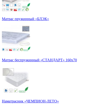
Матрас пружинный «БЛЭК»
Матрас беспружинный «СТАНДАРТ» 160х70
Наматрасник «ЧЕМПИОН-ЛЕТО»