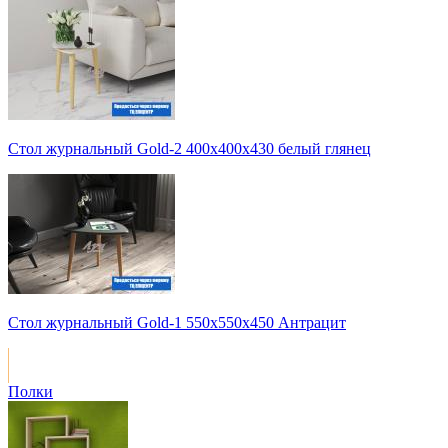
Стол журнальный Gold-2 400х400х430 белый глянец
Стол журнальный Gold-1 550х550х450 Антрацит
Полки