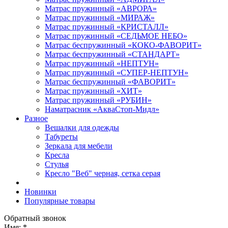
Матрас пружинный «АВРОРА»
Матрас пружинный «МИРАЖ»
Матрас пружинный «КРИСТАЛЛ»
Матрас пружинный «СЕДЬМОЕ НЕБО»
Матрас беспружинный «КОКО-ФАВОРИТ»
Матрас беспружинный «СТАНДАРТ»
Матрас пружинный «НЕПТУН»
Матрас пружинный «СУПЕР-НЕПТУН»
Матрас беспружинный «ФАВОРИТ»
Матрас пружинный «ХИТ»
Матрас пружинный «РУБИН»
Наматрасник «АкваСтоп-Мидл»
Разное
Вешалки для одежды
Табуреты
Зеркала для мебели
Кресла
Стулья
Кресло "Веб" черная, сетка серая
Новинки
Популярные товары
Обратный звонок
Имя:
*