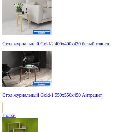
Стол журнальный Gold-2 400х400х430 белый глянец
Стол журнальный Gold-1 550х550х450 Антрацит
Полки