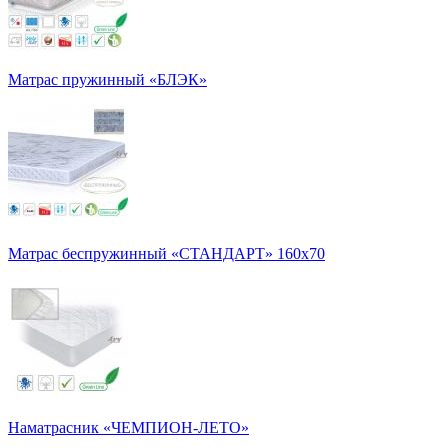
Матрас пружинный «БЛЭК»
Матрас беспружинный «СТАНДАРТ» 160х70
Наматрасник «ЧЕМПИОН-ЛЕТО»